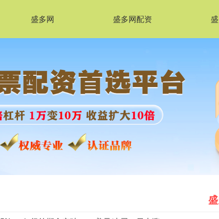
盛多网
盛多网配资
盛
盛