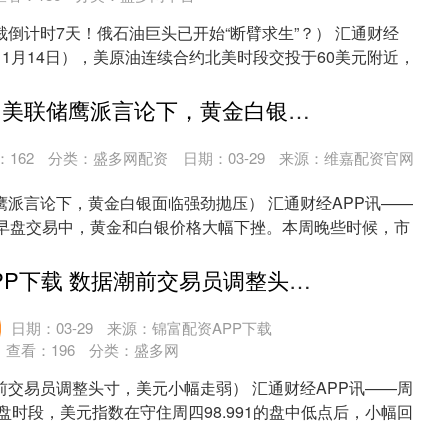
倒计时7天！俄石油巨头已开始“断臂求生”？） 汇通财经
11月14日），美原油连续合约北美时段交投于60美元附近，
天创优配官网 美联储鹰派言论下，黄金白银面临强劲抛压
：
162
分类：
盛多网配资
日期：03-29
来源：维嘉配资官网
鹰派言论下，黄金白银面临强劲抛压） 汇通财经APP讯——
国早盘交易中，黄金和白银价格大幅下挫。本周晚些时候，市
.
钱生钱配资APP下载 数据潮前交易员调整头寸，美元小幅走弱
日期：03-29
来源：锦富配资APP下载
查看：
196
分类：
盛多网
前交易员调整头寸，美元小幅走弱） 汇通财经APP讯——周
美盘时段，美元指数在守住周四98.991的盘中低点后，小幅回