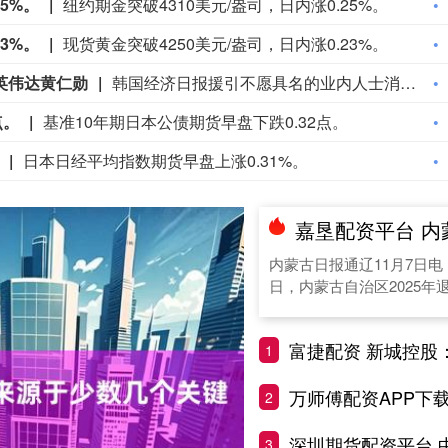
5%。
纽约期金突破4310美元/盎司，日内涨0.25%。
3%。
现货黄金突破4250美元/盎司，日内涨0.23%。
英伟达黄仁勋
韩国经济日报援引不愿具名的业内人士消息，LG 集团会长具光谟下周将在硅谷的英伟达总部与黄仁勋会面。具光谟与黄仁勋曾于 6 月在首尔会晤，并宣布在机器人、人工智能基础设施、自动驾驶等领域开展合作；此后，LG CNS 及 LG 旗下其他子公司约 30 名高管已于 6 月 22 日到访英伟达总部。具光谟与黄仁勋或将探讨物理人工智能、智慧工厂，双方也可能磋商 LG 采购Blackwell系列 GPU 的相关细节。
点。
基准10年期日本公债期货早盘下跌0.32点。
日本日经平均指数期货早盘上涨0.31%。
嘉垦配资平台 内蒙古
内蒙古日报通辽11月7日电 
日，内蒙古自治区2025年退
富捷配资 新城控股：1-1
1
万师傅配资APP下载 本川智能（3009
2
深圳期货配资平台 中国长城：7月21
3