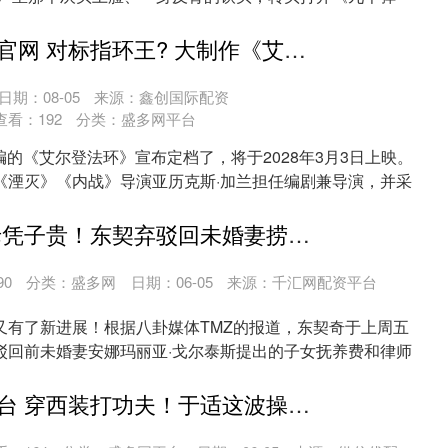
镜、....
盈丰财富配资官网 对标指环王? 大制作《艾尔登法环》来了
日期：08-05
来源：鑫创国际配资
查看：
192
分类：
盛多网平台
编的《艾尔登法环》宣布定档了，将于2028年3月3日上映。
《湮灭》《内战》导演亚历克斯·加兰担任编剧兼导演，并采
股投网配资 母凭子贵！东契弃驳回未婚妻捞钱诉求，高富帅也会头顶草原
90
分类：
盛多网
日期：06-05
来源：千汇网配资平台
又有了新进展！根据八卦媒体TMZ的报道，东契奇于上周五
驳回前未婚妻安娜玛丽亚·戈尔泰斯提出的子女抚养费和律师
....
必赢盘配资平台 穿西装打功夫！于适这波操作把中式绅士焊死了