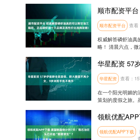
人一种被呵护得很好的
查看
顺市配资平台
权威解答磷虾油真
略！ 清晨六点，
淡光斑。"甘油三酯偏.
查看：
15
华星配资
在一个阳光明媚的
策划的度假之旅。
气氛却显得特别和谐。
领航优配APP下载