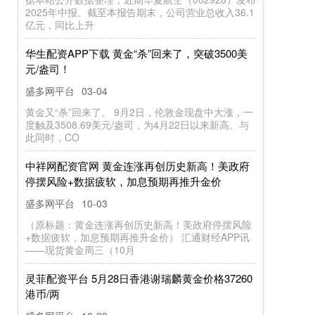
场比赛，5胜3负，目前排名第6，整体表现尚可，最
大的感受就是：不稳定！ 看
好易配资APP下载 四方光电：7月21日融资买入
554.32万元，融资融券余额1.03亿元
盛多网
02-17
本站消息，7月21日，四方光电（688665）融资买入
554.32万元，融资偿还1964.63万元，融资净卖出
1410.
深富优配APP下载 AI初创公司Anthropic正洽谈新
一轮融资 估值或升至1700亿美元
盛多网配资
02-21
（原标题：AI初创公司Anthropic正洽谈新一轮融资
估值或升至1700亿美元） 智通财经APP获悉，人工
智能初创公
168配资官网 降价+烧钱！石大胜华预计前三季度
同比转亏 净利已连续三年“滑坡”