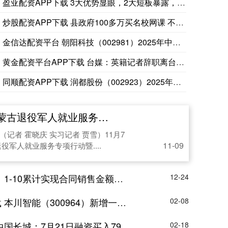
盈亚配资APP下载 3大优势显眼，2大短板暴露，带她还是不带
炒股配资APP下载 县政府100多万买名校网课 不少学生摆烂
金信达配资平台 朝阳科技（002981）2025年中报简析：
黄金配资平台APP下载 台媒：英籍记者辞职离台，痛批绿营打击
同顺配资APP下载 润都股份（002923）2025年中报简
退役军人就业服务专项行动启动
（记者 霍晓庆 实习记者 贾雪）11月7
11-09
役军人就业服务专项行动暨....
0累计实现合同销售金额约164.68亿元
12-24
64）新增一起对外投资，被投资公司为上海本川鹏芯科技有限公司
02-08
日融资买入7947.69万元，融资融券余额18.79亿元
02-18