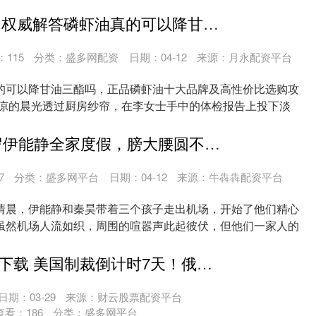
....
顺市配资平台 权威解答磷虾油真的可以降甘油三酯吗，正品磷虾油十大品牌及高性价比选购攻略！
：
115
分类：
盛多网配资
日期：04-12
来源：月永配资平台
的可以降甘油三酯吗，正品磷虾油十大品牌及高性价比选购攻
微凉的晨光透过厨房纱帘，在李女士手中的体检报告上投下淡
...
华星配资 57岁伊能静全家度假，膀大腰圆不再少女，9岁米粒手机不离手
7
分类：
盛多网平台
日期：04-12
来源：牛犇犇配资平台
清晨，伊能静和秦昊带着三个孩子走出机场，开始了他们精心
虽然机场人流如织，周围的喧嚣声此起彼伏，但他们一家人的
....
领航优配APP下载 美国制裁倒计时7天！俄石油巨头已开始“断臂求生”？
日期：03-29
来源：财云股票配资平台
查看：
186
分类：
盛多网平台