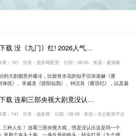
智汇配资APP下载 没《九门》红! 2026人气明星主演却收视崩盘剧TOP10! 《千香》第5，冠军是真的烂
查看：
161
分类：
盛多网配资
日期：08-05
来源：趣策略
被看好的大剧都意外爆冷，比较有水花的似乎仅张凌赫《逐
何体统》、宋威龙《骄阳似我》、钟汉良《蜜语纪》，以及最
。....
万隆配资APP下载 连刷三部央视大剧竟没认出! 演一部换一张脸，他霸屏央视要火了
查看：
141
分类：
盛多网
日期：08-05
来源：丰云配资平台
，三种人生！ 连看三部央视大戏，愣是没认出这是同一个
物》里那个灰头土脸、一身反骨的铁头；转头打开《九个弹