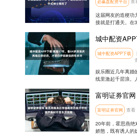
查
必赢盘配资平台
这届网友的造梗功
接就是打通关。在3
行云流水般的西装...
城中配资APP下载
娱乐圈近几年离婚
线里激起千层浪。
而，当提到entit....
查看
富明证券官网
20年前，霍思燕
娇憨，既有诱人的