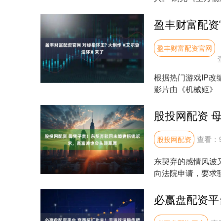
孔》，穿长衫戴细框眼
盈丰财富配资官网
根据热门游戏IP改
影片由《机械姬》
用IMAX规....
查看：
股投网配资
东契弃的感情风波
向法院申请，要求
费的诉求。这一消息一