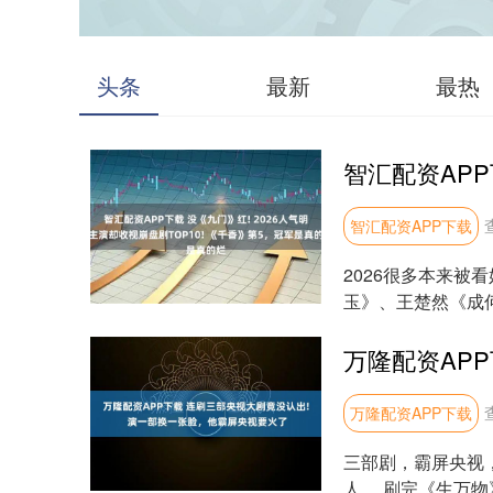
头条
最新
最热
智汇配资APP下载
2026很多本来
玉》、王楚然《成
近陈伟霆的《九门》了
万隆配资APP下载
三部剧，霸屏央视
人。 刷完《生万