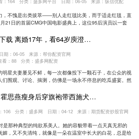
看：
164
分类：
盛多网平台
日期：06-05
来源：纵信优配
力，不愧是出类拔萃——别人走红毯比美，而于适走红毯，直
月21日的首届CMG中国电影盛典上，这位95后演员以一套
.
城中配资APP下载 离婚17年，看64岁庾澄庆再婚后的状态，才明白伊能静说的有多对
日期：06-05
来源：帮你配资官网
查看：
88
分类：
盛多网配资
的明星夫妻屡见不鲜，每一次都像投下一颗石子，在公众的视
人们围观、讨论、揣测，仿佛是一场永不停息的吃瓜盛宴。然
富明证券官网 霍思燕瘦身后穿旗袍带西施犬夺冠，葫芦身材尽显东方优雅
：
106
分类：
盛多网
日期：04-12
来源：期货配资炒股官网
绝对是那种典型的纯欲系美人。她的容貌带着一点天真无邪的
妩媚，又不失清纯，就像是一朵在温室中长大的白花，总是给